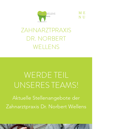
ME
NU
ZAHNARZTPRAXIS
DR. NORBERT
WELLENS
WERDE TEIL
UNSERES TEAMS!
Aktuelle Stellenangebote der
Zahnarztpraxis Dr. Norbert Wellens